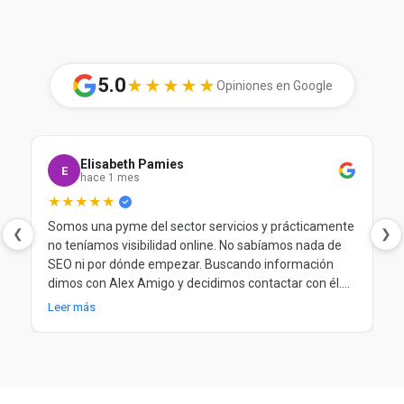
5.0
★★★★★
Opiniones en Google
Elisabeth Pamies
E
hace 1 mes
★★★★★
Somos una pyme del sector servicios y prácticamente
❮
❯
no teníamos visibilidad online. No sabíamos nada de
SEO ni por dónde empezar. Buscando información
dimos con Alex Amigo y decidimos contactar con él.
Desde el principio nos ayudó a entender nuestra
Leer más
situación, a poner orden y a trabajar el SEO de forma
clara y progresiva. Después de más de un año
trabajando juntos, seguimos muy contentos.
Totalmente recomendable.