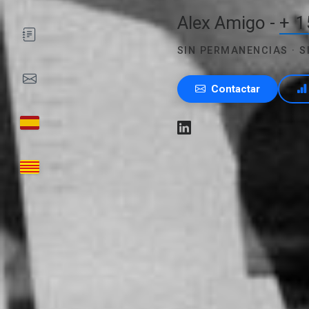
Alex Amigo -
+ 1
SIN PERMANENCIAS · 
Contactar