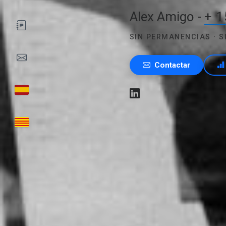
Alex Amigo -
+ 1
SIN PERMANENCIAS · 
Contactar