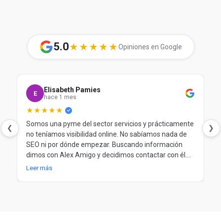
5.0
★★★★★
Opiniones en Google
Elisabeth Pamies
E
hace 1 mes
★★★★★
Somos una pyme del sector servicios y prácticamente
❮
❯
no teníamos visibilidad online. No sabíamos nada de
SEO ni por dónde empezar. Buscando información
dimos con Alex Amigo y decidimos contactar con él.
Desde el principio nos ayudó a entender nuestra
Leer más
situación, a poner orden y a trabajar el SEO de forma
clara y progresiva. Después de más de un año
trabajando juntos, seguimos muy contentos.
Totalmente recomendable.