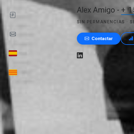
Alex Amigo -
+ 1
SIN PERMANENCIAS · 
Contactar