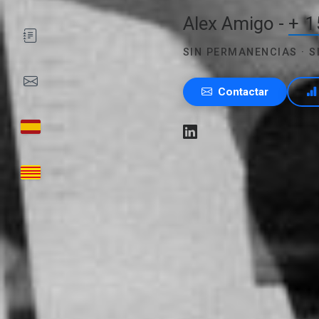
Alex Amigo -
+ 1
SIN PERMANENCIAS · 
Contactar