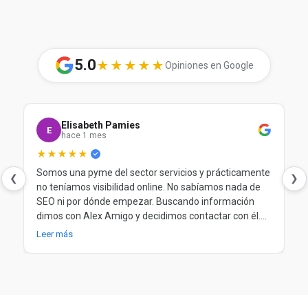
5.0
★★★★★
Opiniones en Google
Elisabeth Pamies
E
hace 1 mes
★★★★★
Somos una pyme del sector servicios y prácticamente
❮
❯
no teníamos visibilidad online. No sabíamos nada de
SEO ni por dónde empezar. Buscando información
dimos con Alex Amigo y decidimos contactar con él.
Desde el principio nos ayudó a entender nuestra
Leer más
situación, a poner orden y a trabajar el SEO de forma
clara y progresiva. Después de más de un año
trabajando juntos, seguimos muy contentos.
Totalmente recomendable.