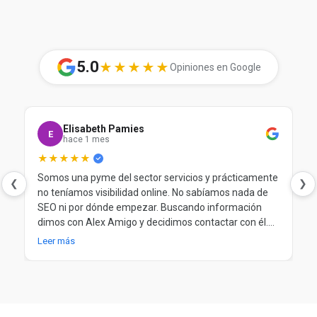
5.0
★★★★★
Opiniones en Google
Elisabeth Pamies
E
hace 1 mes
★★★★★
Somos una pyme del sector servicios y prácticamente
❮
❯
no teníamos visibilidad online. No sabíamos nada de
SEO ni por dónde empezar. Buscando información
dimos con Alex Amigo y decidimos contactar con él.
Desde el principio nos ayudó a entender nuestra
Leer más
situación, a poner orden y a trabajar el SEO de forma
clara y progresiva. Después de más de un año
trabajando juntos, seguimos muy contentos.
Totalmente recomendable.