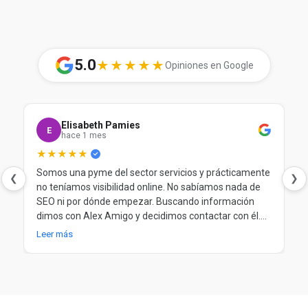
5.0
★★★★★
Opiniones en Google
Elisabeth Pamies
E
hace 1 mes
★★★★★
Somos una pyme del sector servicios y prácticamente
❮
❯
no teníamos visibilidad online. No sabíamos nada de
SEO ni por dónde empezar. Buscando información
dimos con Alex Amigo y decidimos contactar con él.
Desde el principio nos ayudó a entender nuestra
Leer más
situación, a poner orden y a trabajar el SEO de forma
clara y progresiva. Después de más de un año
trabajando juntos, seguimos muy contentos.
Totalmente recomendable.