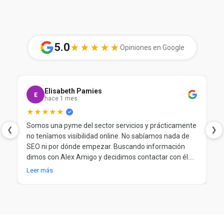
5.0
★★★★★
Opiniones en Google
Elisabeth Pamies
E
hace 1 mes
★★★★★
Somos una pyme del sector servicios y prácticamente
❮
❯
no teníamos visibilidad online. No sabíamos nada de
SEO ni por dónde empezar. Buscando información
dimos con Alex Amigo y decidimos contactar con él.
Desde el principio nos ayudó a entender nuestra
Leer más
situación, a poner orden y a trabajar el SEO de forma
clara y progresiva. Después de más de un año
trabajando juntos, seguimos muy contentos.
Totalmente recomendable.