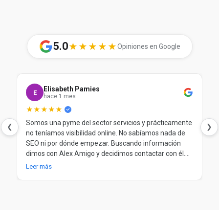
5.0
★★★★★
Opiniones en Google
Elisabeth Pamies
E
hace 1 mes
★★★★★
Somos una pyme del sector servicios y prácticamente
❮
❯
no teníamos visibilidad online. No sabíamos nada de
SEO ni por dónde empezar. Buscando información
dimos con Alex Amigo y decidimos contactar con él.
Desde el principio nos ayudó a entender nuestra
Leer más
situación, a poner orden y a trabajar el SEO de forma
clara y progresiva. Después de más de un año
trabajando juntos, seguimos muy contentos.
Totalmente recomendable.