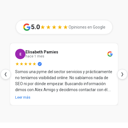
5.0
★★★★★
Opiniones en Google
Elisabeth Pamies
E
hace 1 mes
★★★★★
Somos una pyme del sector servicios y prácticamente
❮
❯
no teníamos visibilidad online. No sabíamos nada de
SEO ni por dónde empezar. Buscando información
dimos con Alex Amigo y decidimos contactar con él.
Desde el principio nos ayudó a entender nuestra
Leer más
situación, a poner orden y a trabajar el SEO de forma
clara y progresiva. Después de más de un año
trabajando juntos, seguimos muy contentos.
Totalmente recomendable.