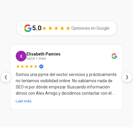
5.0
★★★★★
Opiniones en Google
Elisabeth Pamies
E
hace 1 mes
★★★★★
Somos una pyme del sector servicios y prácticamente
❮
❯
no teníamos visibilidad online. No sabíamos nada de
SEO ni por dónde empezar. Buscando información
dimos con Alex Amigo y decidimos contactar con él.
Desde el principio nos ayudó a entender nuestra
Leer más
situación, a poner orden y a trabajar el SEO de forma
clara y progresiva. Después de más de un año
trabajando juntos, seguimos muy contentos.
Totalmente recomendable.