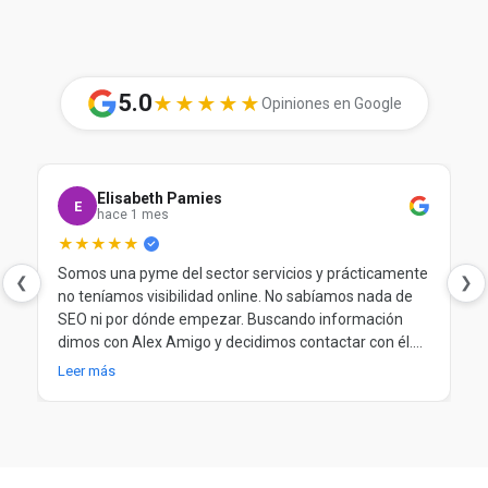
5.0
★★★★★
Opiniones en Google
Elisabeth Pamies
E
hace 1 mes
★★★★★
Somos una pyme del sector servicios y prácticamente
❮
❯
no teníamos visibilidad online. No sabíamos nada de
SEO ni por dónde empezar. Buscando información
dimos con Alex Amigo y decidimos contactar con él.
Desde el principio nos ayudó a entender nuestra
Leer más
situación, a poner orden y a trabajar el SEO de forma
clara y progresiva. Después de más de un año
trabajando juntos, seguimos muy contentos.
Totalmente recomendable.