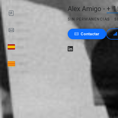
Alex Amigo -
+ 1
SIN PERMANENCIAS · 
Contactar