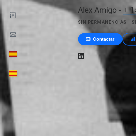
Alex Amigo -
+ 1
SIN PERMANENCIAS · 
Contactar