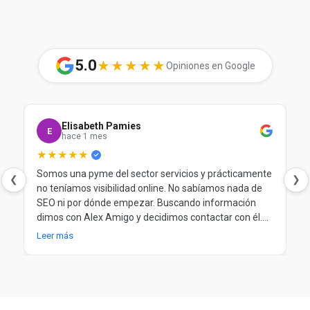
5.0
★★★★★
Opiniones en Google
Elisabeth Pamies
E
hace 1 mes
★★★★★
Somos una pyme del sector servicios y prácticamente
❮
❯
no teníamos visibilidad online. No sabíamos nada de
SEO ni por dónde empezar. Buscando información
dimos con Alex Amigo y decidimos contactar con él.
Desde el principio nos ayudó a entender nuestra
Leer más
situación, a poner orden y a trabajar el SEO de forma
clara y progresiva. Después de más de un año
trabajando juntos, seguimos muy contentos.
Totalmente recomendable.