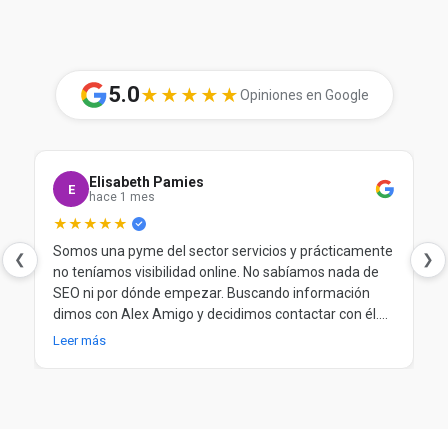
5.0
★★★★★
Opiniones en Google
Elisabeth Pamies
E
hace 1 mes
★★★★★
Somos una pyme del sector servicios y prácticamente
❮
❯
no teníamos visibilidad online. No sabíamos nada de
SEO ni por dónde empezar. Buscando información
dimos con Alex Amigo y decidimos contactar con él.
Desde el principio nos ayudó a entender nuestra
Leer más
situación, a poner orden y a trabajar el SEO de forma
clara y progresiva. Después de más de un año
trabajando juntos, seguimos muy contentos.
Totalmente recomendable.