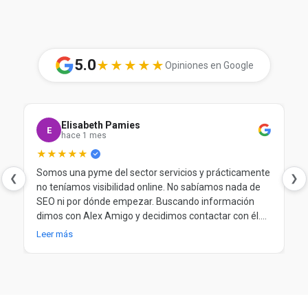
5.0
★★★★★
Opiniones en Google
Elisabeth Pamies
E
hace 1 mes
★★★★★
Somos una pyme del sector servicios y prácticamente
❮
❯
no teníamos visibilidad online. No sabíamos nada de
SEO ni por dónde empezar. Buscando información
dimos con Alex Amigo y decidimos contactar con él.
Desde el principio nos ayudó a entender nuestra
Leer más
situación, a poner orden y a trabajar el SEO de forma
clara y progresiva. Después de más de un año
trabajando juntos, seguimos muy contentos.
Totalmente recomendable.