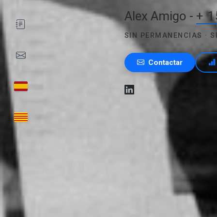
Alex Amigo -
+ 1
SIN PERMANENCIAS · 
Contactar